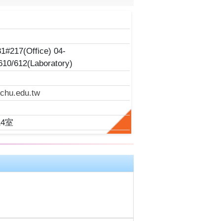
師
1#217(Office) 04-
10/612(Laboratory)
chu.edu.tw
4室