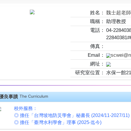
姓名：
魏士超老
職稱：
助理教授
電話：
04-2284038
22840381#6
傳真：
Email：
scwei@n
網址：
研究室位置：
水保一館21
The Curriculum
優良事蹟
校外服務：
◎ 擔任「台灣坡地防災學會」秘書長 (2024/11-2027/11)
◎ 擔任「臺灣水利學會」理事 (2025-迄今)