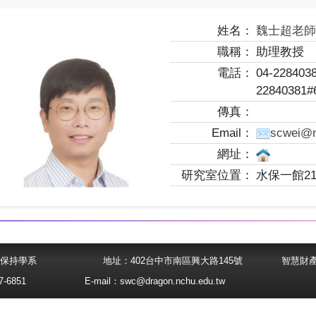
姓名：
魏士超老
職稱：
助理教授
電話：
04-2284038
22840381#6
傳真：
Email：
scwei@n
網址：
研究室位置：
水保一館21
大學水土保持學系
地址：402台中市南區興大路145號
智慧財
-6851
E-mail：
swc@dragon.nchu.edu.tw