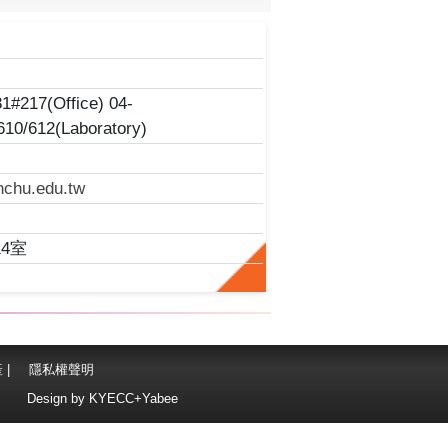
師
1#217(Office) 04-
10/612(Laboratory)
chu.edu.tw
4室
產
|
隱私權聲明
Design by
KYECC+Yabee