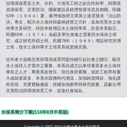
括環境保育及土木、水利、大地等工程之綜合性科學，與環境
資源保育、災害防治、國家建設及經濟發展等息息相關。民國
53年（１９６４）夏，臺灣省政府主席黃公達雲發表『治山防
洪』專文，昭示水土保持與森林經營之方針，並為培育水土保
持專才及研究，特於本校增設水土保持學系，於是本系創立。
民國63年（１９７４）為顧及學生進修之需要與水保持之研
究，成立研究所碩士班。民國78年（１９８９）增設研究所博
士班，使水土保持專才之培育系統更臻完善。
近年來大規模災害與環境保育問題持續引起社會之關注，顯見
水土保持人才需求之重要。本系自成立以來培養眾多水土保持
專長之人才，畢業系友曾任、現任政府要職，或於工程界有重
大成就者眾多。本系亦因應時代潮流，加強師資陣容、強化課
程安排、充實實驗儀器；持續加強教學與研究能量，貢獻台灣
災害防治與環境保育工作，促進社會福祉。
水保系簡介
下載(114年8月中英版)
Copyright © 2007-2014 中興大學水土保持學系