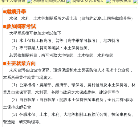
招生入學管道
系學會組織與活動
獎學金及各項補助
升學與就業
■繼續升學
水保、水利、土木等相關系所之碩士班（目前約2/3以上同學繼續升學）
■參加國家考試
大學畢業後可參加之考試如下
（1）水土保持工程高考、普等（高中畢業可報考）、地方特考
（2）專門職業人員高等考試：水土保持技師。
若選修相關科目，尚可考取大地技師、土木技師、水利技師
■主要就業方向
未來台灣在山坡地保育、環境保護和水土災害防治人才需求十分迫切，
本系所畢業生就業市場廣大。
（1）公家機構：農業部、經濟部、環保署、農村發展及水土保持署、林
業及自然保育署、水利署、各縣市政府之水保或農林、建設等單位
（2）自行執業：自行執業：開設水土保持技師事務所，全台共有5個水
土保持技師公會
（3）任職水保、土木、水利、大地等相關工程顧問公司、技師事務所、
營造廠、研究助理等。