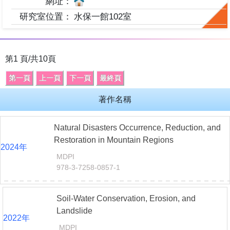
網址：
研究室位置：
水保一館102室
第
1
頁/共
10
頁
著作名稱
Natural Disasters Occurrence, Reduction, and
Restoration in Mountain Regions
2024
年
MDPI
978-3-7258-0857-1
Soil-Water Conservation, Erosion, and
Landslide
2022
年
MDPI