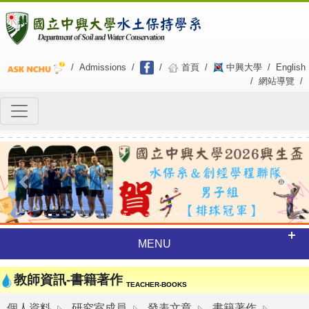
/
Admissions
/
/
首頁
/
中興大學
/
English
/
網站導覽
/
Previous
Next
MENU
教師資訊-書籍著作
TEACHER-BOOKS
個人資料
研究室成員
發表文章
書籍著作