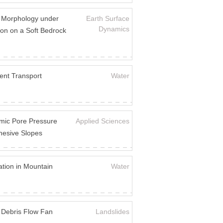
al Morphology under
Earth Surface
Dynamics
ion on a Soft Bedrock
ent Transport
Water
amic Pore Pressure
Applied Sciences
hesive Slopes
ation in Mountain
Water
d Debris Flow Fan
Landslides