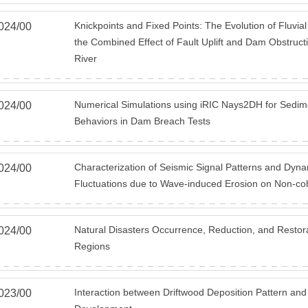
Knickpoints and Fixed Points: The Evolution of Fluvi
024
/
00
the Combined Effect of Fault Uplift and Dam Obstruct
River
Numerical Simulations using iRIC Nays2DH for Sedim
024
/
00
Behaviors in Dam Breach Tests
Characterization of Seismic Signal Patterns and Dyn
024
/
00
Fluctuations due to Wave-induced Erosion on Non-co
Natural Disasters Occurrence, Reduction, and Restor
024
/
00
Regions
Interaction between Driftwood Deposition Pattern an
023
/
00