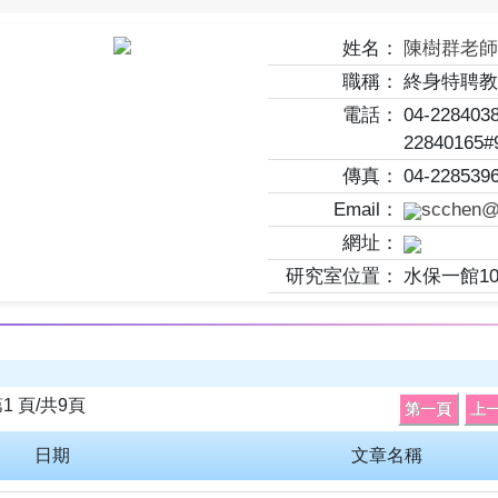
姓名：
陳樹群老
職稱：
終身特聘教
電話：
04-228403
22840165#9
傳真：
04-228539
Email：
scchen@
網址：
研究室位置：
水保一館10
第
1
頁/共
9
頁
日期
文章名稱