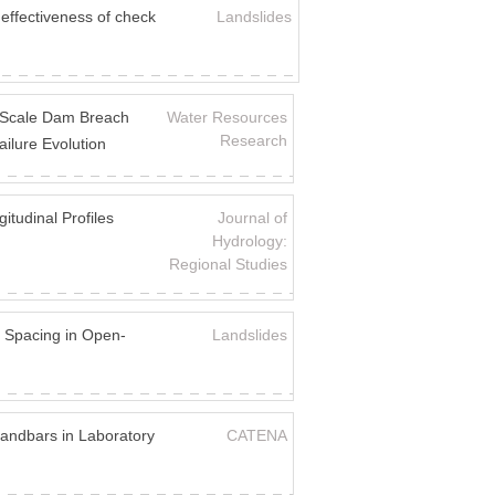
effectiveness of check
Landslides
e-Scale Dam Breach
Water Resources
Research
ilure Evolution
itudinal Profiles
Journal of
Hydrology:
Regional Studies
e Spacing in Open-
Landslides
Sandbars in Laboratory
CATENA