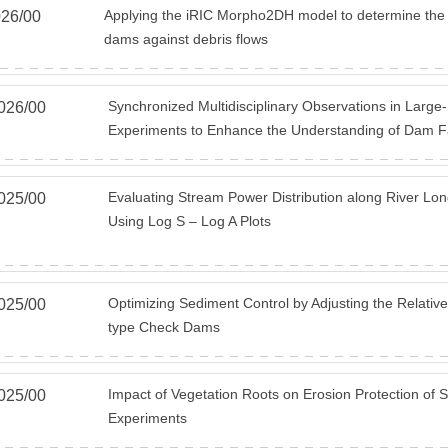
Applying the iRIC Morpho2DH model to determine the 
026
/
00
dams against debris flows
Synchronized Multidisciplinary Observations in Larg
026
/
00
Experiments to Enhance the Understanding of Dam Fa
Evaluating Stream Power Distribution along River Long
025
/
00
Using Log S – Log A Plots
Optimizing Sediment Control by Adjusting the Relativ
025
/
00
type Check Dams
Impact of Vegetation Roots on Erosion Protection of 
025
/
00
Experiments