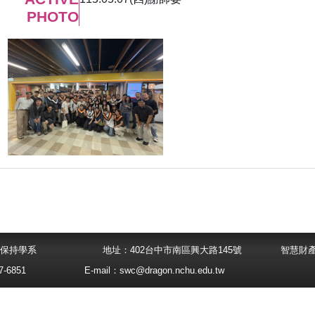
PHOTO
大學水土保持學系
地址：402台中市南區興大路145號
智慧財
-6851
E-mail：
swc@dragon.nchu.edu.tw