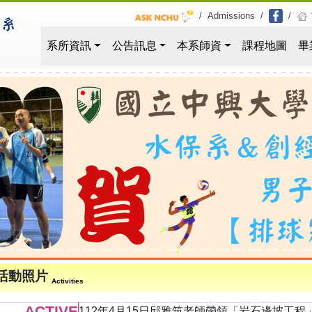
/
Admissions
/
/
系所資訊
公告訊息
本系師資
課程地圖
畢
活動照片
Activities
ACTIVE
112年4月15日邱雅筑老師帶領「岩石邊坡工