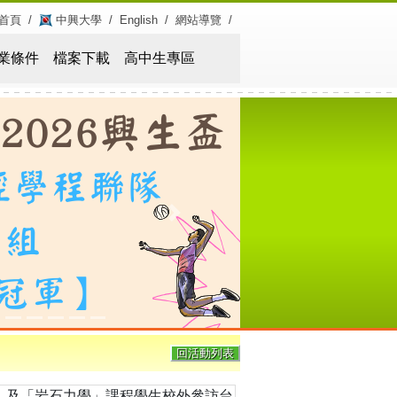
首頁
/
中興大學
/
English
/
網站導覽
/
業條件
檔案下載
高中生專區
Next
回活動列表
程」及「岩石力學」課程學生校外參訪台