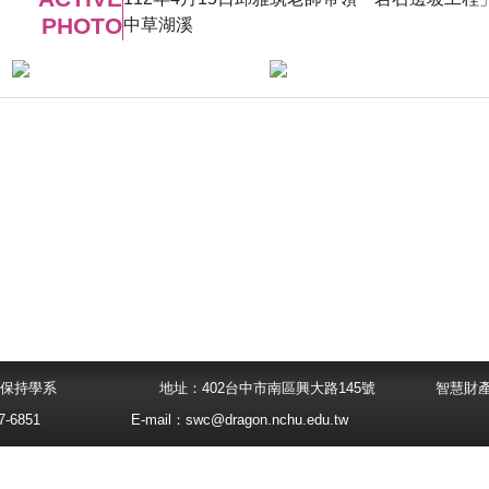
PHOTO
中草湖溪
大學水土保持學系
地址：402台中市南區興大路145號
智慧財
-6851
E-mail：
swc@dragon.nchu.edu.tw