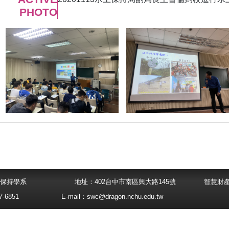
PHOTO
大學水土保持學系
地址：402台中市南區興大路145號
智慧財
-6851
E-mail：
swc@dragon.nchu.edu.tw