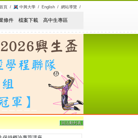
首頁
/
中興大學
/
English
/
網站導覽
/
業條件
檔案下載
高中生專區
Next
回活動列表
水土保持概論專題講座