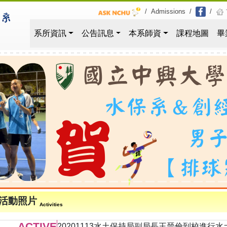
/
Admissions
/
/
系所資訊
公告訊息
本系師資
課程地圖
畢
活動照片
Activities
ACTIVE
20201113水土保持局副局長王晉倫到校進行