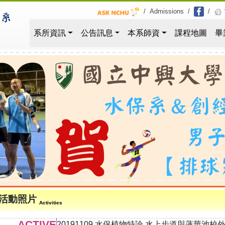
/
Admissions
/
/
系所資訊
公告訊息
本系師資
課程地圖
畢
活動照片
Activities
ACTIVE
20191109 水保植物特論 水上步道與蓮華池校