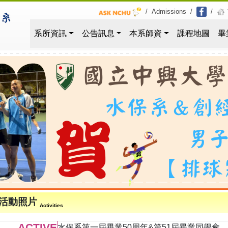
/
Admissions
/
/
系所資訊
公告訊息
本系師資
課程地圖
畢
活動照片
Activities
ACTIVE
水保系第一屆畢業50周年&第51屆畢業同學會