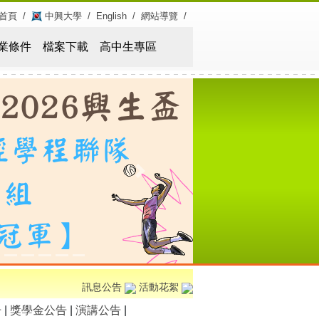
首頁
/
中興大學
/
English
/
網站導覽
/
業條件
檔案下載
高中生專區
Next
訊息公告
活動花絮
告
|
獎學金公告
|
演講公告
|