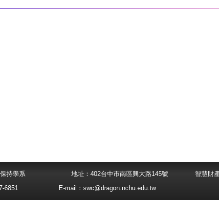
大學水土保持學系
地址：402台中市南區興大路145號
智慧財
-6851
E-mail：
swc@dragon.nchu.edu.tw